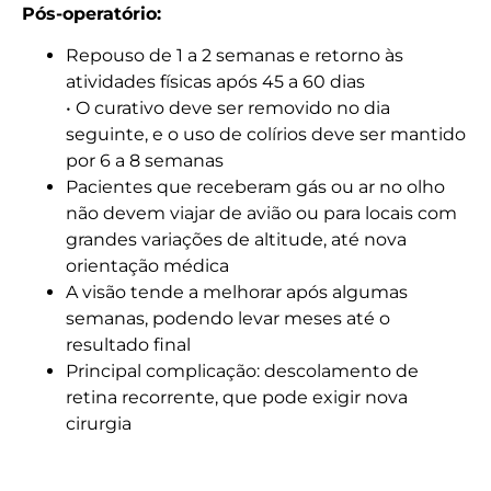
Pós-operatório:
Nessa cirurgia, uma faixa de silicone sólido é colocada
Repouso de 1 a 2 semanas e retorno às
ao redor do globo ocular para bloquear a rotura da
atividades físicas após 45 a 60 dias
retina, responsável pelo descolamento.
• O curativo deve ser removido no dia
seguinte, e o uso de colírios deve ser mantido
por 6 a 8 semanas
Pacientes que receberam gás ou ar no olho
não devem viajar de avião ou para locais com
grandes variações de altitude, até nova
orientação médica
A visão tende a melhorar após algumas
semanas, podendo levar meses até o
resultado final
Principal complicação: descolamento de
retina recorrente, que pode exigir nova
cirurgia