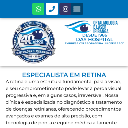
ESPECIALIDADES E PREÇOS
ARTIGOS E NOTÍCIAS
DESDE 1986
DAY HOSPITAL
EMPRESA COLABORADORA UNICEF E AACD
ESPECIALISTA EM RETINA
A retina é uma estrutura fundamental para a visão,
e seu comprometimento pode levar à perda visual
progressiva e, em alguns casos, irreversível. Nossa
clínica é especializada no diagnóstico e tratamento
de doenças retinianas, oferecendo procedimentos
avançados e exames de alta precisão, com
tecnologia de ponta e equipe médica altamente