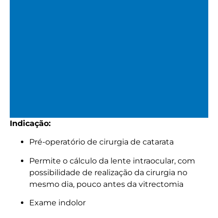
Indicação:
Biometria – Cálculo da
Pré-operatório de cirurgia de catarata
Lente Intraocular
Permite o cálculo da lente intraocular, com
possibilidade de realização da cirurgia no
mesmo dia, pouco antes da vitrectomia
Exame indolor