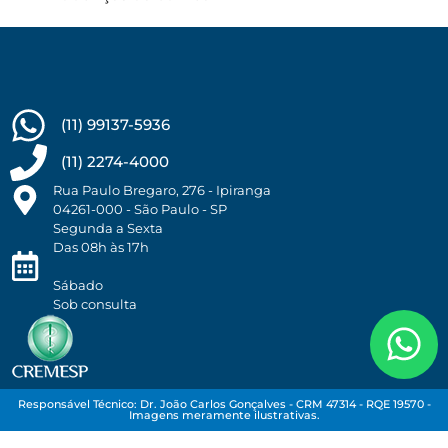
(11) 99137-5936
(11) 2274-4000
Rua Paulo Bregaro, 276 - Ipiranga
04261-000 - São Paulo - SP
Segunda a Sexta
Das 08h às 17h
Sábado
Sob consulta
Responsável Técnico: Dr. João Carlos Gonçalves - CRM 47314 - RQE 19570 -
Imagens meramente ilustrativas.