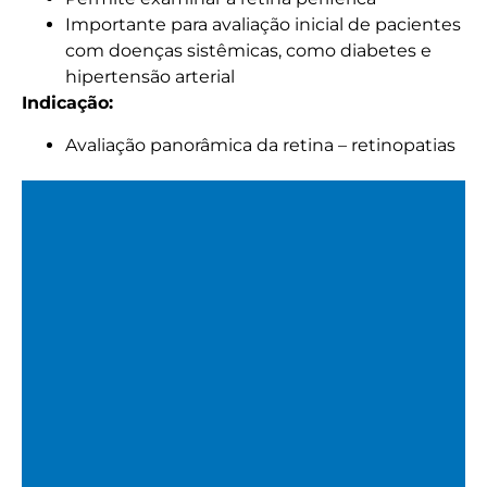
Mapeamento de Retina
Importante para avaliação inicial de pacientes
com doenças sistêmicas, como diabetes e
hipertensão arterial
Avaliação do fundo de olho com oftalmoscópio indireto.
Indicação:
Avaliação panorâmica da retina – retinopatias