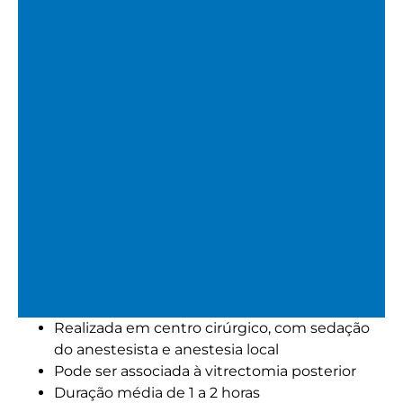
Realizada em centro cirúrgico, com sedação
Cirurgia de Descolamento
do anestesista e anestesia local
de Retina (Retinopexia com
Pode ser associada à vitrectomia posterior
introflexão escleral)
Duração média de 1 a 2 horas