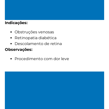
Indicações:
Fotocoagulação da Retina -
Obstruções venosas
Laser e Micropulso
Retinopatia diabética
Descolamento de retina
Laser de cavidade sólida VERDE – 532nm. Aplicação
Observações:
realizada no consultório, sem necessidade de jejum.
Procedimento com dor leve