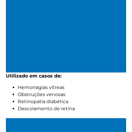
Utilizado em casos de:
Endolaser
Hemorragias vítreas
Obstruções venosas
Usado no centro cirúrgico durante a cirurgia de
Retinopatia diabética
vitrectomia via pars plana.
Descolamento de retina