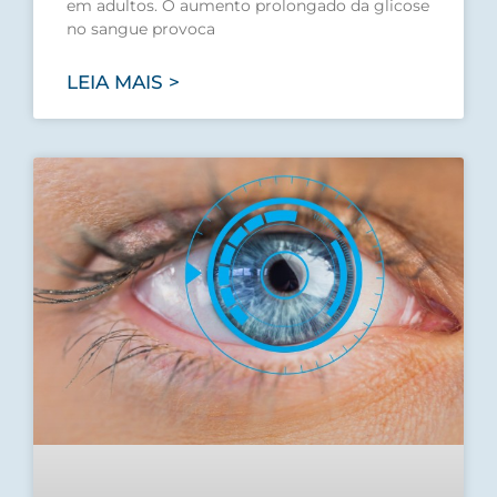
em adultos. O aumento prolongado da glicose
no sangue provoca
LEIA MAIS >