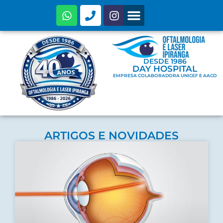
ESPECIALIDADES E PREÇOS
ARTIGOS E NOTÍCIAS
DESDE 1986
DAY HOSPITAL
EMPRESA COLABORADORA UNICEF E AACD
ARTIGOS E NOVIDADES