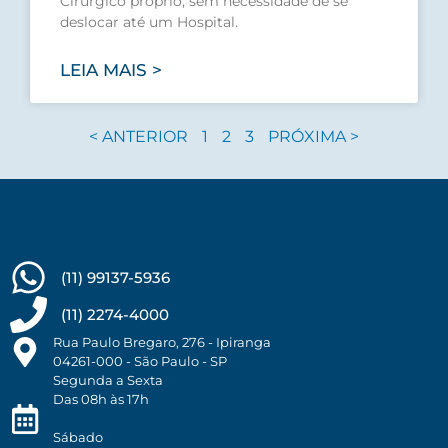
Cirúrgico próprio, sem necessidade de se
deslocar até um Hospital.
LEIA MAIS >
< ANTERIOR
1
2
3
PRÓXIMA >
(11) 99137-5936
(11) 2274-4000
Rua Paulo Bregaro, 276 - Ipiranga
04261-000 - São Paulo - SP
Segunda a Sexta
Das 08h às 17h
Sábado