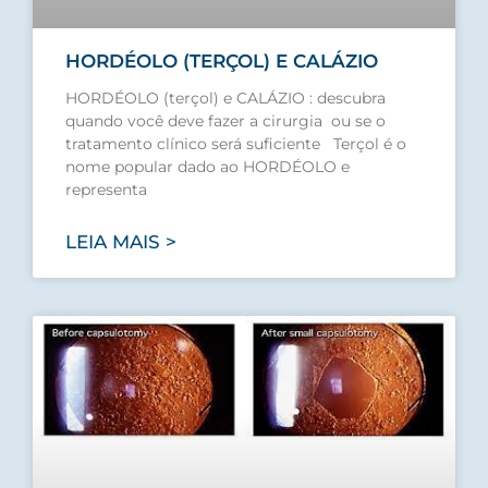
HORDÉOLO (TERÇOL) E CALÁZIO
HORDÉOLO (terçol) e CALÁZIO : descubra
quando você deve fazer a cirurgia ou se o
tratamento clínico será suficiente Terçol é o
nome popular dado ao HORDÉOLO e
representa
LEIA MAIS >